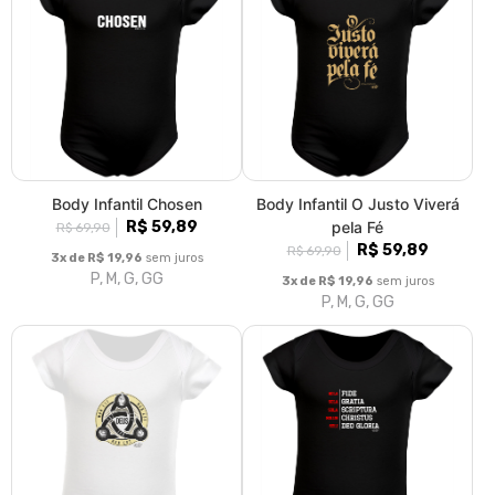
Body Infantil Chosen
Body Infantil O Justo Viverá
R$ 59,89
pela Fé
R$ 69,90
R$ 59,89
R$ 69,90
3x de R$ 19,96
sem juros
P, M, G, GG
3x de R$ 19,96
sem juros
P, M, G, GG
Body Infantil Trindade
Body Infantil 5 Solas
R$ 59,89
R$ 59,89
R$ 69,90
R$ 69,90