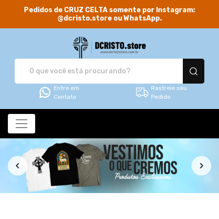
Pedidos de CRUZ CELTA somente por Instagram:
@dcristo.store ou WhatsApp.
DCRISTO.store - Camis
Entre em
Rastreie seu
Contato
Pedido
Todos os Produtos
Filtro
Produtos
Categorias