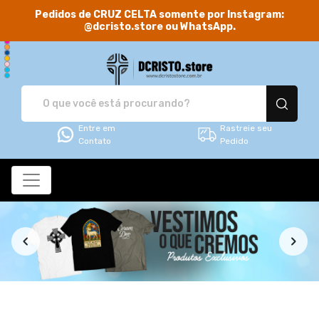
Pedidos de CRUZ CELTA somente por Instagram:
@dcristo.store ou WhatsApp.
DCRISTO.store - Camis
Entre em
Rastreie seu
Contato
Pedido