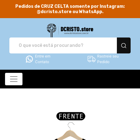
Pedidos de CRUZ CELTA somente por Instagram:
@dcristo.store ou WhatsApp.
DCRISTO.store - Camis
Entre em
Rastreie seu
Contato
Pedido