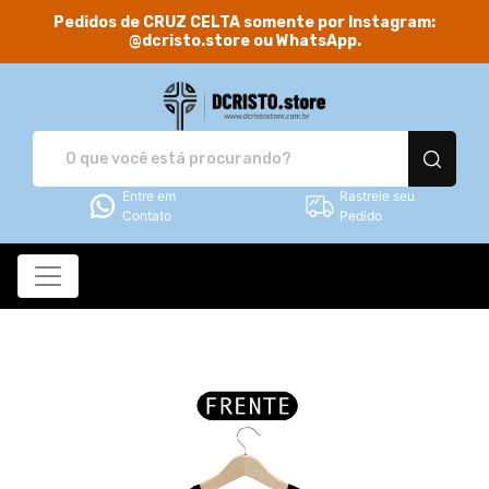
Pedidos de CRUZ CELTA somente por Instagram:
@dcristo.store ou WhatsApp.
DCRISTO.store - Camis
Entre em
Rastreie seu
Contato
Pedido