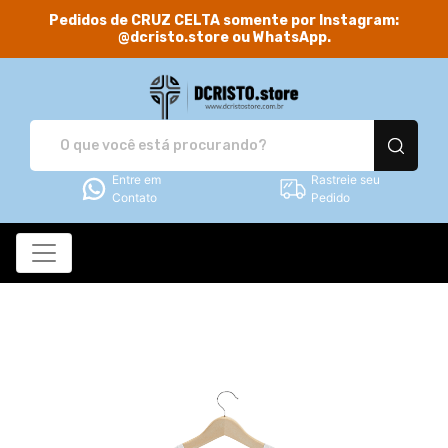
Pedidos de CRUZ CELTA somente por Instagram:
@dcristo.store ou WhatsApp.
DCRISTO.store - Camis
Entre em
Rastreie seu
Contato
Pedido