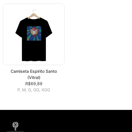
Camiseta Espírito Santo
(Vitral)
R$69,89
P, M, G, GG, XGG