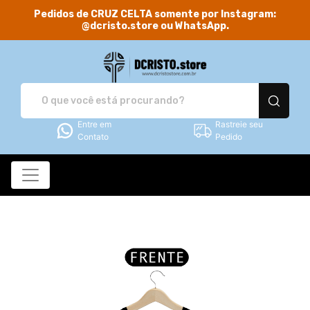
Pedidos de CRUZ CELTA somente por Instagram:
@dcristo.store ou WhatsApp.
DCRISTO.store - Camis
Entre em
Rastreie seu
Contato
Pedido