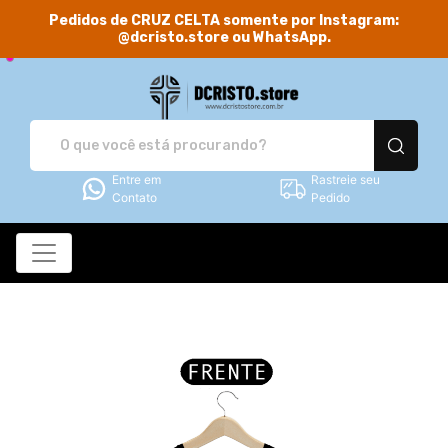
Pedidos de CRUZ CELTA somente por Instagram:
@dcristo.store ou WhatsApp.
DCRISTO.store - Camis
Entre em
Rastreie seu
Contato
Pedido