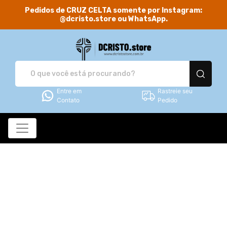
Pedidos de CRUZ CELTA somente por Instagram:
@dcristo.store ou WhatsApp.
DCRISTO.store - Camis
Entre em
Rastreie seu
Contato
Pedido