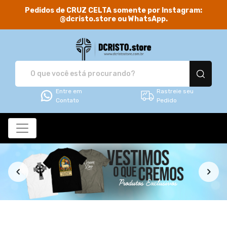
Pedidos de CRUZ CELTA somente por Instagram:
@dcristo.store ou WhatsApp.
DCRISTO.store - Camis
Entre em
Rastreie seu
Contato
Pedido