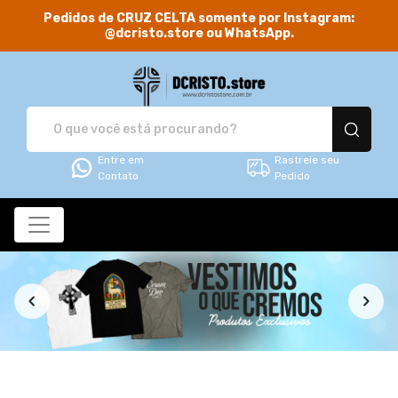
Pedidos de CRUZ CELTA somente por Instagram:
@dcristo.store ou WhatsApp.
DCRISTO.store - Camis
Entre em
Rastreie seu
Contato
Pedido