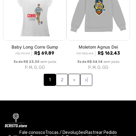
Baby Long Corre Gump
Moletom Agnus Dei
R$ 69,89
R$ 162,43
R$ 79,90
R$ 182,44
3x de R$ 23,30
sem juros
3x de R$ 54,14
sem juros
P, M, G, GG
P, M, G, GG
1
2
»
>|
Fale conosco
Trocas / Devoluções
Rastrear Pedido