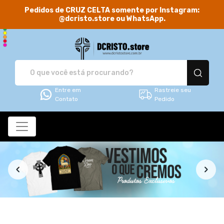
Pedidos de CRUZ CELTA somente por Instagram:
@dcristo.store ou WhatsApp.
DCRISTO.store - Camis
Entre em
Rastreie seu
Contato
Pedido