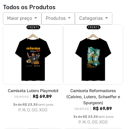
Todos os Produtos
Maior preço
Produtos
Categorias
Camiseta Lutero Playmobil
Camiseta Reformadores
R$ 69,89
(Calvino, Lutero, Schaeffer e
R$ 89,90
Spurgeon)
3x de R$ 23,30
sem juros
R$ 69,89
R$ 89,90
P, M, G, GG, XGG
3x de R$ 23,30
sem juros
P, M, G, GG, XGG