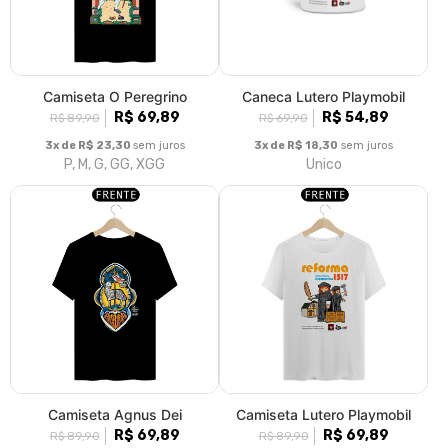
Camiseta O Peregrino
Caneca Lutero Playmobil
R$ 69,89
R$ 54,89
R$ 89,90
R$ 69,90
3x de R$ 23,30
sem juros
3x de R$ 18,30
sem juros
P, M, G, GG, XGG
Unico
Camiseta Agnus Dei
Camiseta Lutero Playmobil
R$ 69,89
R$ 69,89
R$ 89,90
R$ 89,90