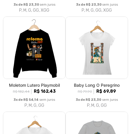
3x de R$ 23,30
sem juros
3x de R$ 23,30
sem juros
P, M, G, GG, XGG
P, M, G, GG, XGG
Moletom Lutero Playmobil
Baby Long O Peregrino
R$ 162,43
R$ 69,89
R$ 182,44
R$ 79,90
3x de R$ 54,14
sem juros
3x de R$ 23,30
sem juros
P, M, G, GG
P, M, G, GG