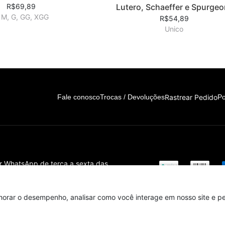
R$69,89
Lutero, Schaeffer e Spurgeo
 M, G, GG, XGG
R$54,89
Unico
Rastrear Pedido
Fale conosco
Trocas / Devoluções
Po
or WhatsApp de terça a sexta das
horar o desempenho, analisar como você interage em nosso site e per