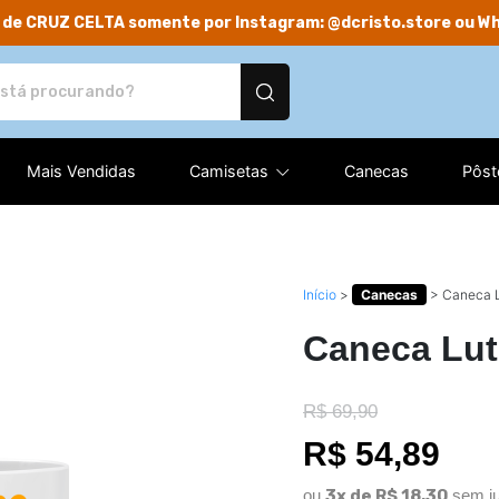
 de CRUZ CELTA somente por Instagram: @dcristo.store ou W
rodutos personalizados
Mais Vendidas
Camisetas
Canecas
Pôst
Início
>
Canecas
>
Caneca L
Caneca Lut
R$ 69,90
R$ 54,89
ou
3x de R$ 18,30
sem ju