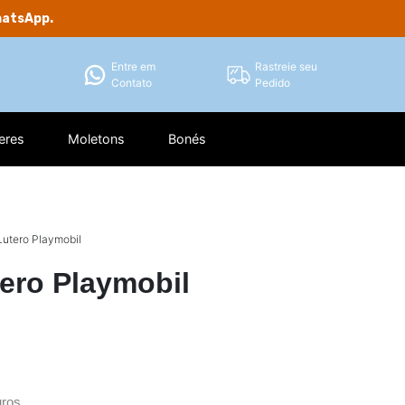
hatsApp.
Entre em
Rastreie seu
Contato
Pedido
eres
Moletons
Bonés
utero Playmobil
ero Playmobil
ros