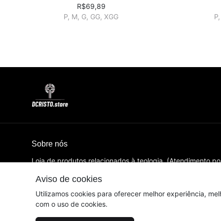
R$69,89
P, M, G, GG, XGG
P,
Sobre nós
Loja de produtos relacionados à teologia. (Atendimento p
9h às 17h)
Aviso de cookies
© Dados do vendedor: CNPJ 40.615.621/0001-02
Utilizamos cookies para oferecer melhor experiência, mel
com o uso de cookies.