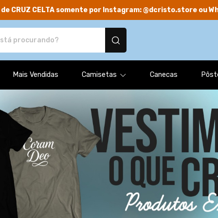
 de CRUZ CELTA somente por Instagram: @dcristo.store ou W
odutos personalizados
Mais Vendidas
Camisetas
Canecas
Pôst