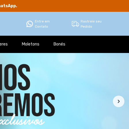
hatsApp.
Entre em
Rastreie seu
Contato
Pedido
eres
Moletons
Bonés