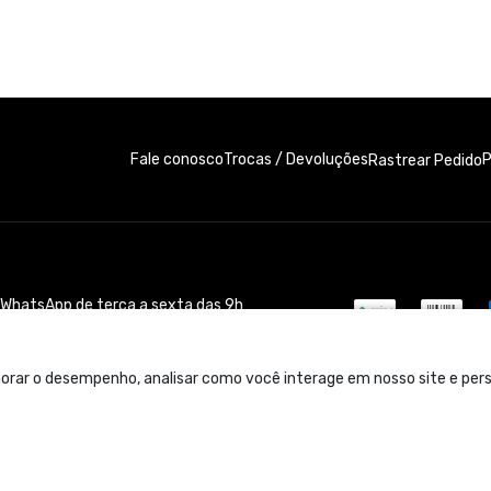
Fale conosco
Trocas / Devoluções
P
Rastrear Pedido
r WhatsApp de terça a sexta das 9h
orar o desempenho, analisar como você interage em nosso site e perso