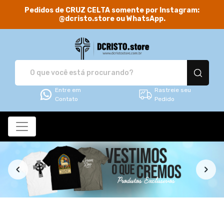
Pedidos de CRUZ CELTA somente por Instagram:
@dcristo.store ou WhatsApp.
DCRISTO.store - Camis
Entre em
Rastreie seu
Contato
Pedido